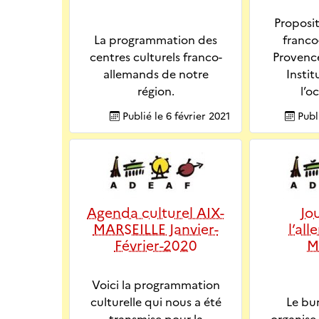
Proposi
La programmation des
franco
centres culturels franco-
Provenc
allemands de notre
Instit
région.
l’o
Publié le
6 février 2021
Publ
Agenda culturel AIX-
Jo
MARSEILLE Janvier-
l’al
Février-2020
M
Voici la programmation
culturelle qui nous a été
Le bu