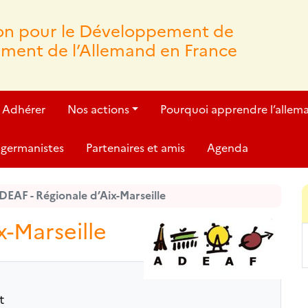
ion pour le Développement de
ement de l’Allemand en France
Adhérer
Nos actions
Pourquoi apprendre l’allem
germanistes
Partenaires et amis
Agenda
DEAF - Régionale d’Aix-Marseille
-Marseille
t