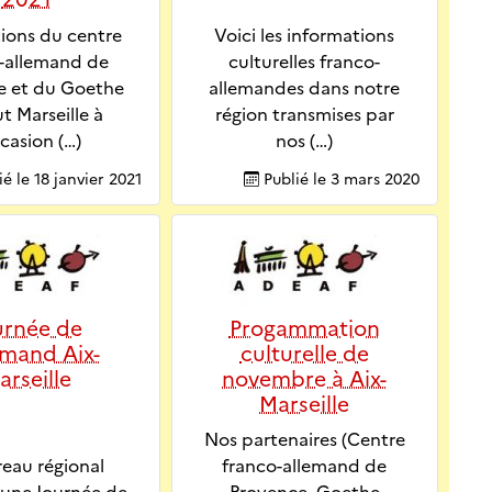
tions du centre
Voici les informations
-allemand de
culturelles franco-
e et du Goethe
allemandes dans notre
ut Marseille à
région transmises par
ccasion (…)
nos (…)
ié le
18 janvier 2021
Publié le
3 mars 2020
urnée de
Progammation
lemand Aix-
culturelle de
arseille
novembre à Aix-
Marseille
Nos partenaires (Centre
reau régional
franco-allemand de