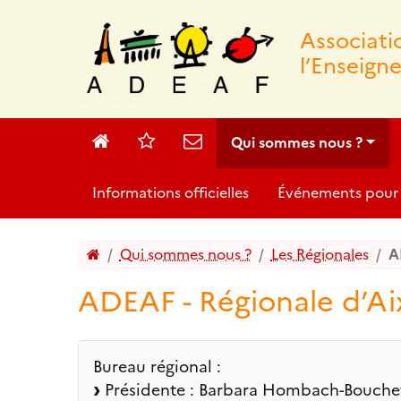
Associat
l’Enseign
Accueil
Sites
Contact
Qui sommes nous ?
Informations officielles
Événements pour 
Accueil
Qui sommes nous ?
Les Régionales
A
ADEAF - Régionale d’Aix
Bureau régional :
Présidente : Barbara Hombach-Bouche