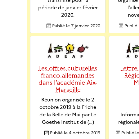
transmise pour la
organise
période de janvier février
l’all
2020.
nov
Publié le
7 janvier 2020
Publié 
Les offres culturelles
Lettre
franco-allemandes
Régio
dans l’académie Aix-
M
Marseille
Réunion organisée le 2
octobre 2019 à la Friche
de la Belle de Mai par Le
Informa
Goethe Institut de (…)
régionale
Publié le
4 octobre 2019
Publié l