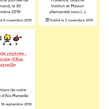
 une Journée de
Provence, Goethe
emand, le 30
Institut et Maison
embre 2019
allemande) nous (…)
le
6 novembre 2019
Publié le
2 novembre 2019
 de rentrée -
nale d’Aix-
arseille
tions de votre
 d’Aix-Marseille
e
16 septembre 2019