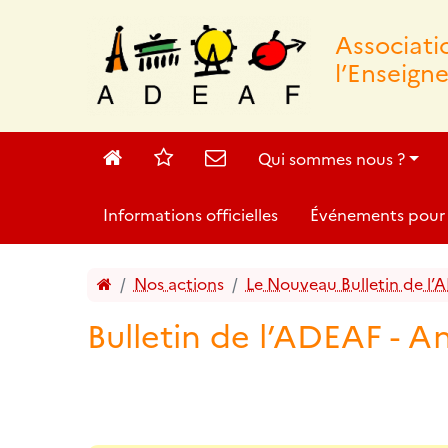
Associat
l’Enseign
Accueil
Sites
Contact
Qui sommes nous ?
Informations officielles
Événements pour 
Accueil
Nos actions
Le Nouveau Bulletin de l’
Bulletin de l’ADEAF - 