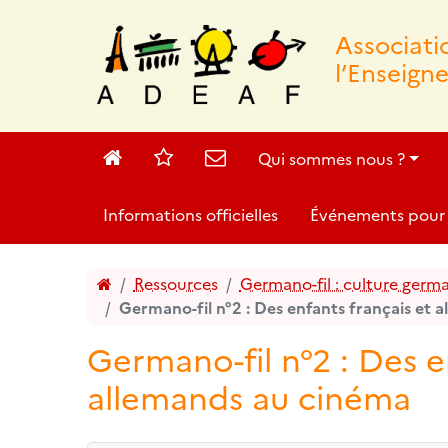
Associat
l’Enseign
Accueil
Sites
Contact
Qui sommes nous ?
Informations officielles
Événements pour 
Accueil
Ressources
Germano-fil : culture ger
Germano-fil n°2 : Des enfants français et 
Germano-fil n°2 : Des e
allemands au cinéma