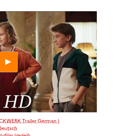
KWERK Trailer German |
Deutsch
lyfilm Verleih