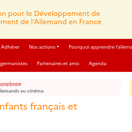
ion pour le Développement de
ement de l’Allemand en France
Adhérer
Nos actions
Pourquoi apprendre l’allem
germanistes
Partenaires et amis
Agenda
manophone
allemands au cinéma
nfants français et