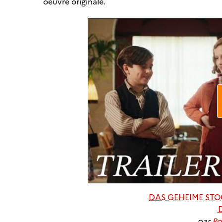
oeuvre originale.
DAS GEHEIME STOC
par
Po