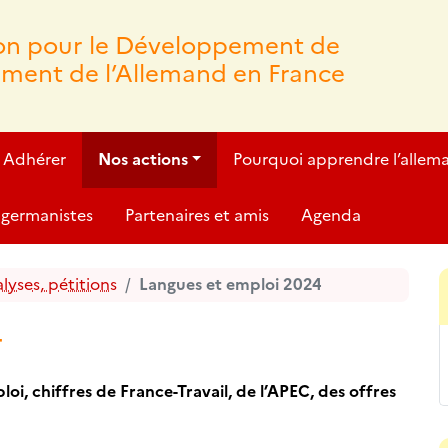
ion pour le Développement de
ement de l’Allemand en France
Adhérer
Nos actions
Pourquoi apprendre l’allem
germanistes
Partenaires et amis
Agenda
yses, pétitions
Langues et emploi 2024
4
oi, chiffres de France-Travail, de l’APEC, des offres