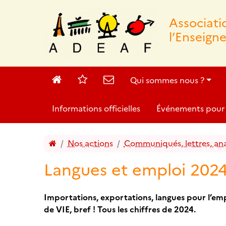
Associat
l’Enseign
Accueil
Sites
Contact
Qui sommes nous ?
Informations officielles
Événements pour 
Accueil
Nos actions
Communiqués, lettres, anal
Langues et emploi 202
Importations, exportations, langues pour l’empl
de VIE, bref ! Tous les chiffres de 2024.