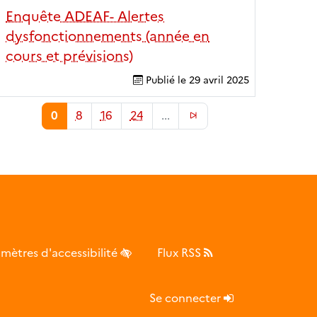
Enquête ADEAF- Alertes
dysfonctionnements (année en
cours et prévisions)
Publié le
29 avril 2025
0
8
16
24
...
mètres d'accessibilité
Flux RSS
Se connecter