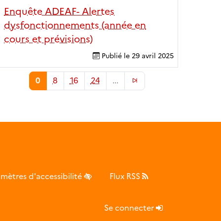
Enquête ADEAF- Alertes
dysfonctionnements (année en
cours et prévisions)
Publié le
29 avril 2025
0
8
16
24
...
mètres d'accessibilité
Flux RSS
Se connecter