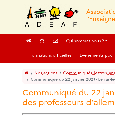
Associat
l’Enseign
Accueil
Sites
Contact
Qui sommes nous ?
Informations officielles
Événements pour 
Accueil
Nos actions
Communiqués, lettres, anal
Communiqué du 22 janvier 2021 - Le ras-le
Communiqué du 22 janvi
des professeurs d’alle