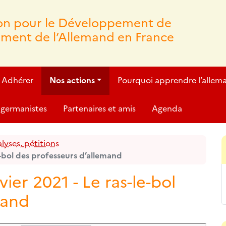
ion pour le Développement de
ement de l’Allemand en France
Adhérer
Nos actions
Pourquoi apprendre l’allem
germanistes
Partenaires et amis
Agenda
yses, pétitions
-bol des professeurs d’allemand
er 2021 - Le ras-le-bol
mand