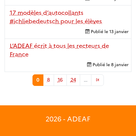
17 modèles d’autocollants
#ichliebedeutsch pour les élèves
Publié le
13 janvier
L’ADEAF écrit à tous les recteurs de
France
Publié le
8 janvier
0
8
16
24
...
2026 - ADEAF