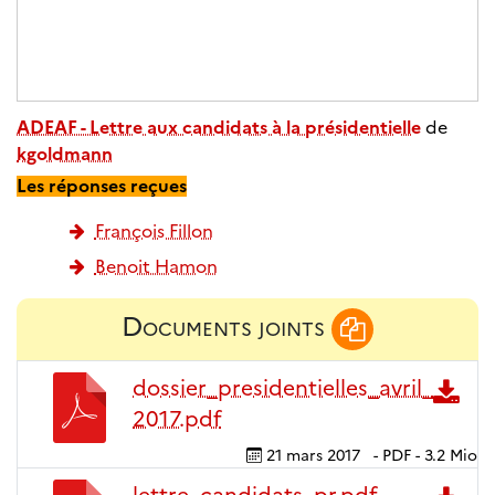
ADEAF - Lettre aux candidats à la présidentielle
de
kgoldmann
Les réponses reçues
François Fillon
Benoit Hamon
Documents joints
dossier_presidentielles_avril_
2017.pdf
21 mars 2017
-
PDF
-
3.2 Mio
lettre_candidats_pr.pdf