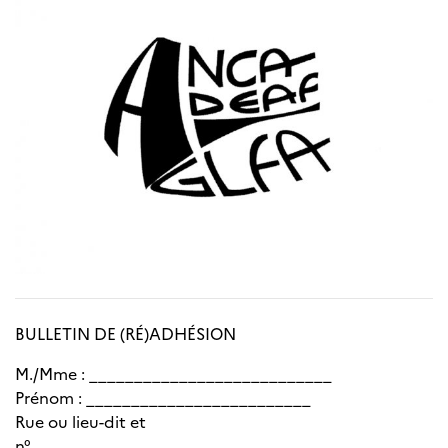
BULLETIN DE (RÉ)ADHÉSION
M./Mme : ___________________________
Prénom : _________________________
Rue ou lieu-dit et
n°______________________________________________