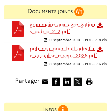
Documents joints
grammaire_aux_agre_gation
s_pub_p_2_2.pdf
22 septembre 2024
-
PDF
-
29.4 kio
pub_nca_pour_bull_adeaf_r
e_actualise_e_sept_2025.pdf
22 septembre 2024
-
PDF
-
53.6 kio
Partager
Infos